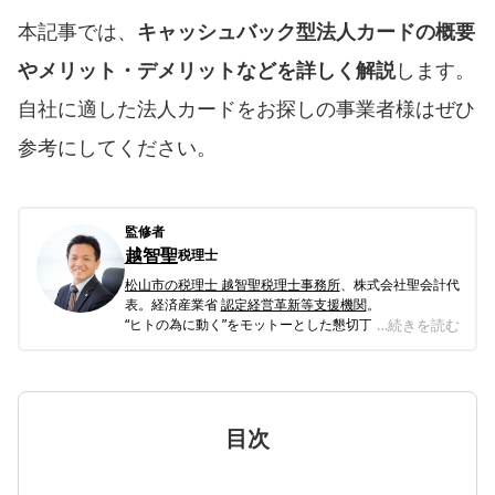
本記事では、
キャッシュバック型法人カードの概要
やメリット・デメリットなどを詳しく解説
します。
自社に適した法人カードをお探しの事業者様はぜひ
参考にしてください。
監修者
越智聖
税理士
松山市の税理士 越智聖税理士事務所
、株式会社聖会計代
表。経済産業省
認定経営革新等支援機関
。
“ヒトの為に動く”をモットーとした懇切丁寧な対応で、
…続きを読む
主に中国・四国全域の中小企業を中心に支援。業種とし
ては不動産業、建設業、飲食業、宿泊業、保険業などを
中心に、酪農業、漫画家といった珍しい業種のクライア
ントまで対応している。会計・税務はもちろんのこと、
お客様のお悩み事を解決する総合的なコンサルティン
目次
グ、緻密な経営診断にもとづく経営コンサルティングな
どを得意とし、一般的には7割が赤字企業といわれるな
か、当事務所の顧問先の黒字率は6割を超えている。