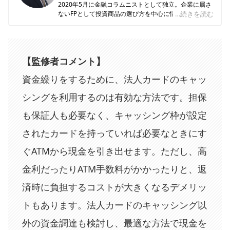
2020年5月に金融コラムニストとして独立。企業に属さ
ないFPとして投資商品の選び方を中心に情報を発信。
…続きを読む
資産運用・生命保険・相続・ローンなど、多岐に渡るジ
ャンルの執筆及び監修業務を手掛け、関わった記事数は
500を超える。
保有資格：一級ファイナンシャル・プランニング技能
【監修者コメント】
士、CFP、DCプランナー2級
資金繰りをするために、法人カードのキャッ
シングを利用するのは有効な方法です。担保
も保証人も必要なく、キャッシング枠が設定
されたカードを持っていれば必要なときにす
ぐATMから現金を引き出せます。ただし、高
金利だったりATM手数料がかかったりと、返
済時に負担するコストが大きくなるデメリッ
トもあります。法人カードのキャッシング以
外の資金調達も検討し、最適な方法で現金を