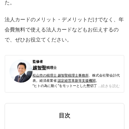
た。
法人カードのメリット・デメリットだけでなく、年
会費無料で使える法人カードなどもお伝えするの
で、ぜひお役立てください。
監修者
越智聖
税理士
松山市の税理士 越智聖税理士事務所
、株式会社聖会計代
表。経済産業省
認定経営革新等支援機関
。
“ヒトの為に動く”をモットーとした懇切丁寧な対応で、
…続きを読む
主に中国・四国全域の中小企業を中心に支援。業種とし
ては不動産業、建設業、飲食業、宿泊業、保険業などを
中心に、酪農業、漫画家といった珍しい業種のクライア
ントまで対応している。会計・税務はもちろんのこと、
お客様のお悩み事を解決する総合的なコンサルティン
目次
グ、緻密な経営診断にもとづく経営コンサルティングな
どを得意とし、一般的には7割が赤字企業といわれるな
か、当事務所の顧問先の黒字率は6割を超えている。