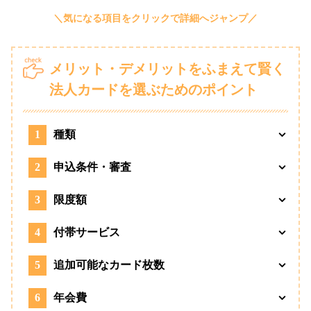
メリット・デメリットをふまえて賢く
法人カードを選ぶためのポイント
1
種類
2
申込条件・審査
3
限度額
4
付帯サービス
5
追加可能なカード枚数
6
年会費